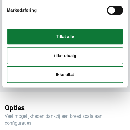
Onze oplossingen zijn voor 95% recyclebaar.
Bij het ontwerpen van onze producten
Markedsføring
houden we rekening met circulariteit door de
demontage en hergebruik aan het einde van
hun levensduur in overweging te nemen.
Tillat alle
Cradle to Cradle
tillat utvalg
TENTAL 60 is gecertificeerd op Cradle to
Cradle zilverniveau als bewijs van de
milieuvriendelijke waarde van je product.
Ikke tillat
Opties
Veel mogelijkheden dankzij een breed scala aan
configuraties.