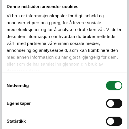
Denne nettsiden anvender cookies
Verminderde CO2-voetafdruk
Vi bruker informasjonskapsler for å gi innhold og
annonser et personlig preg, for å levere sosiale
Het gebruik van Hydro CIRCAL© aluminium
mediefunksjoner og for å analysere trafikken vår. Vi deler
(1,9 kg CO2e/kg Al.) zorgt voor een
dessuten informasjon om hvordan du bruker nettstedet
vermindering van 80% in CO2-uitstoot ten
vårt, med partnerne våre innen sosiale medier,
opzichte van het Europese gemiddelde voor
annonsering og analysearbeid, som kan kombinere den
primair aluminium. Vraag uw dynamische
med annen informasjon du har gjort tilgjengelig for dem,
Environmental Product Declaration (EPD)
eller som de har samlet inn gjennom din bruk av
aan.
tjenestene deres.
Samtykkevalg
75% gerecycled
Nødvendig
Onze oplossingen zijn gemaakt met
minstens 75% gerecycleerde componenten,
Egenskaper
waaronder aluminium, EPDM en polyamide.
Statistikk
95% recycleerbaar