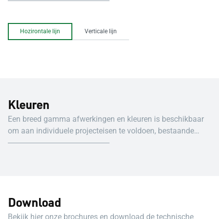
Hozirontale lijn
Verticale lijn
Kleuren
Een breed gamma afwerkingen en kleuren is beschikbaar
om aan individuele projecteisen te voldoen, bestaande
gebouwen te verfraaien en om een grotere ontwerpvrijheid
te bieden: ▬ Natuurlijk geanodiseerd volgens de
“QUALANOD”-voorschriften. ▬ Afwerking met
polyestercoating in een breed kleurengamma volgens de
“SEASIDE”-voorschriften. ▬ Meer dan 400
Download
poedercoatingkleuren in mat of glanzend. ▬ Uniek
houteffect, gestructureerde en gestructureerde metallic
Bekijk hier onze brochures en download de technische