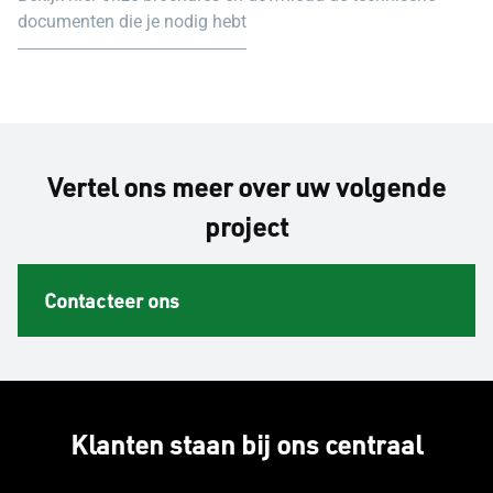
afwerkingen zijn eveneens beschikbaar. ▬ Accessoires
documenten die je nodig hebt
kunnen in overeenkomstige kleuren worden geleverd, zodat
ze perfect bij de profielen passen.
Vertel ons meer over uw volgende
project
Contacteer ons
Klanten staan bij ons centraal