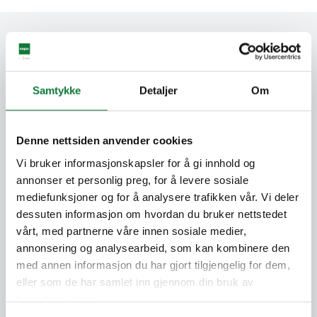
Labels & certificaten
Samtykke
Detaljer
Om
Verminderde CO2-voetafdruk
Het gebruik van Hydro CIRCAL© aluminium
Denne nettsiden anvender cookies
(1,9 kg CO2e/kg Al.) zorgt voor een
Vi bruker informasjonskapsler for å gi innhold og
vermindering van 80% in CO2-uitstoot ten
annonser et personlig preg, for å levere sosiale
opzichte van het Europese gemiddelde voor
mediefunksjoner og for å analysere trafikken vår. Vi deler
primair aluminium. Vraag uw dynamische
dessuten informasjon om hvordan du bruker nettstedet
Environmental Product Declaration (EPD)
vårt, med partnerne våre innen sosiale medier,
aan.
annonsering og analysearbeid, som kan kombinere den
med annen informasjon du har gjort tilgjengelig for dem,
75% gerecycled
eller som de har samlet inn gjennom din bruk av
tjenestene deres.
Onze oplossingen zijn gemaakt met
minstens 75% gerecycleerde componenten,