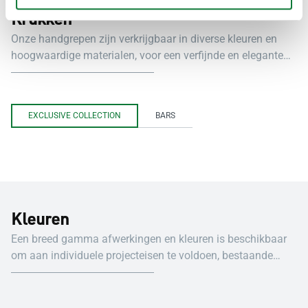
Krukken
Onze handgrepen zijn verkrijgbaar in diverse kleuren en
hoogwaardige materialen, voor een verfijnde en elegante
uitstraling.
EXCLUSIVE COLLECTION
BARS
Kleuren
Een breed gamma afwerkingen en kleuren is beschikbaar
om aan individuele projecteisen te voldoen, bestaande
gebouwen te verfraaien en om een grotere ontwerpvrijheid
te bieden: ▬ Natuurlijk geanodiseerd volgens de
“QUALANOD”-voorschriften. ▬ Afwerking met