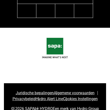
linkedin
instagram
pinterest
youtube
Juridische bepalingen
Algemene voorwaarden
Privacybeleid
Hydro Alert Line
Cookies Instellingen
© 2026 SAPA
by HYDRO
Een merk van Hydro Group