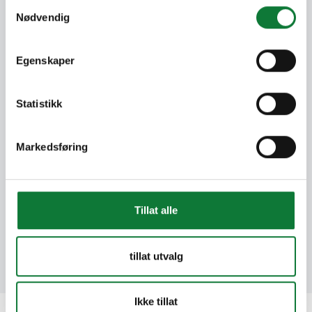
Samtykkevalg
waaronder aluminium, EPDM en polyamide.
Nødvendig
95% recycleerbaar
Egenskaper
Onze oplossingen zijn voor 95% recyclebaar.
Bij het ontwerpen van onze producten
Statistikk
houden we rekening met circulariteit door de
demontage en hergebruik aan het einde van
hun levensduur in overweging te nemen.
Markedsføring
Cradle to Cradle
Tillat alle
SOLEAL Next is gecertificeerd op Cradle to
Cradle zilverniveau, wat de groene waarde
van uw product aantoont.
tillat utvalg
Ikke tillat