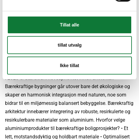
Tillat alle
tillat utvalg
7 / Bærekraftig arkitektur
Ikke tillat
I 2023 er bærekraft hovedprioritet innen arkitektur.
Bærekraftige bygninger går utover bare det økologiske og
skaper en harmonisk integrasjon med naturen, noe som
bidrar til en miljømessig balansert bebyggelse. Bærekraftig
arkitektur innebærer integrering av robuste, resirkulerte og
resirkulerbare materialer som aluminium. Hvorfor velge
aluminiumprodukter til bærekraftige boligprosjekter? • Et
lett, motstandsdyktig og holdbart materiale • Optimalisert