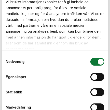
Vi bruker informasjonskapsler for å gi innhold og
skulpturelle strukturer som skaper samspill mellom lys og
annonser et personlig preg, for å levere sosiale
skygge. Brutalistiske arkitektoniske prosjekter kombinerer
mediefunksjoner og for å analysere trafikken vår. Vi deler
skulpturelle former med naturlige utendørsområder.
dessuten informasjon om hvordan du bruker nettstedet
Aluminiumprodukter passer inn i denne trenden med sin
vårt, med partnerne våre innen sosiale medier,
moderne og holdbare estetikk, som tillater naturlig lys å
annonsering og analysearbeid, som kan kombinere den
strømme inn og tilbyr panoramautsikt over
med annen informasjon du har gjort tilgjengelig for dem,
utendørsområdene til alle årstider.
eller som de har samlet inn gjennom din bruk av
tjenestene deres.
Samtykkevalg
Nødvendig
Egenskaper
Statistikk
Markedsføring