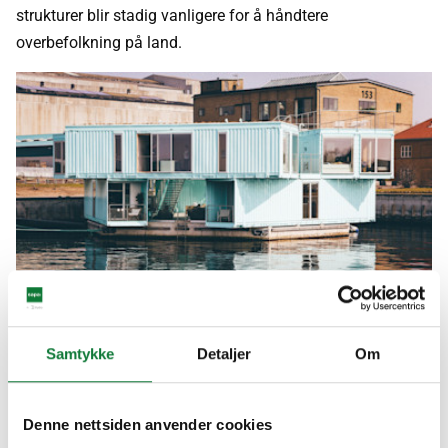
strukturer blir stadig vanligere for å håndtere
overbefolkning på land.
Samtykke
Detaljer
Om
6 / Brutalisme
Denne nettsiden anvender cookies
Brutalistisk arkitektur kjennetegnes av massive,