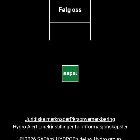
Følg oss
instagram
youtube
Juridiske merknader
Personvernerklæring
Hydro Alert Line
Innstillinger for informasjonskapsler
© 2026 SAPA
by HYDRO
En del av Hydro group