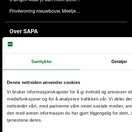
Privéwoning nieuwbouw, Meetjesland
Over SAPA
Over SAPA
Duurzaamheid
Samtykke
Detaljer
Kwaliteit
Denne nettsiden anvender cookies
Dienst naverkoop & herstellingen
Vi bruker informasjonskapsler for å gi innhold og annonser et 
Jobs
mediefunksjoner og for å analysere trafikken vår. Vi deler 
nettstedet vårt, med partnerne våre innen sosiale medier, 
den med annen informasjon du har gjort tilgjengelig for dem,
tjenestene deres.