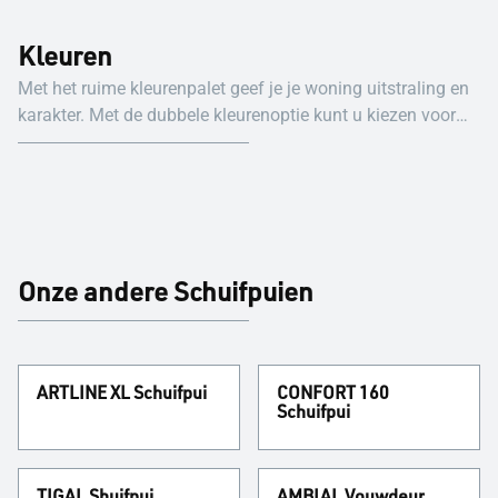
Kleuren
Met het ruime kleurenpalet geef je je woning uitstraling en
karakter. Met de dubbele kleurenoptie kunt u kiezen voor
één kleur aan de buitenkant en een andere aan de
binnenkant.
Onze andere Schuifpuien
ARTLINE XL Schuifpui
CONFORT 160
Schuifpui
TIGAL Shuifpui
AMBIAL Vouwdeur