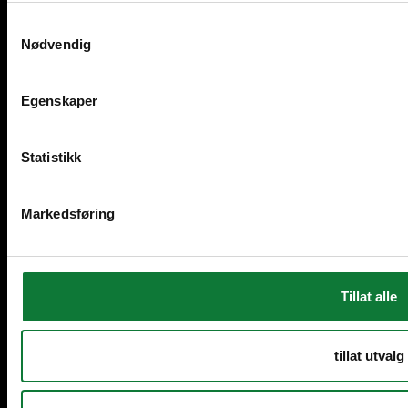
Volgen, delen, connecteren:
Samtykkevalg
Nødvendig
instagram
linkedin
facebook
pinterest
Egenskaper
Statistikk
Markedsføring
Tillat alle
Juridische bepalingen
Algemene voorwaarden
tillat utvalg
Privacybeleid
Hydro Alert Line
Cookies Instellingen
© 2026 SAPA
by HYDRO
Een merk van Hydro Group