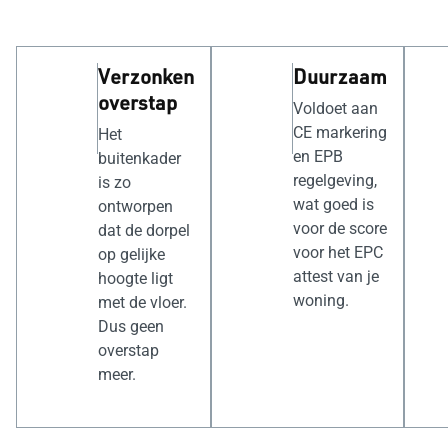
Verzonken
Duurzaam
overstap
Voldoet aan
CE markering
Het
en EPB
buitenkader
regelgeving,
is zo
wat goed is
ontworpen
voor de score
dat de dorpel
voor het EPC
op gelijke
attest van je
hoogte ligt
woning.
met de vloer.
Dus geen
overstap
meer.