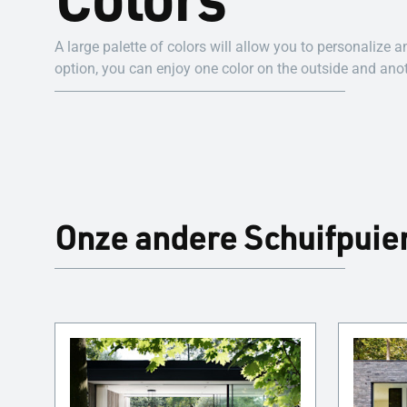
A large palette of colors will allow you to personalize
option, you can enjoy one color on the outside and anot
Onze andere Schuifpuie