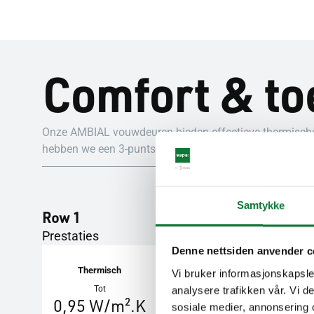
Comfort & to
Onze AMBIAL vouwdeuren bieden effectieve thermische e
hebben we een 3-punts slot op de deur & de vergrendeli
Samtykke
Row 1
Prestaties
Denne nettsiden anvender c
Thermisch
Akoestiek
Vi bruker informasjonskapsler
analysere trafikken vår. Vi 
Tot
Tot
0,95 W/m².K
42 dB
sosiale medier, annonsering 