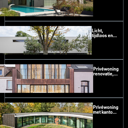
Licht,
tijdloos en
ietwat
onopvallend,
Boxtel (NL)
Privéwoning
renovatie,
Jette
Privéwoning
met kantoor,
Pajottenland