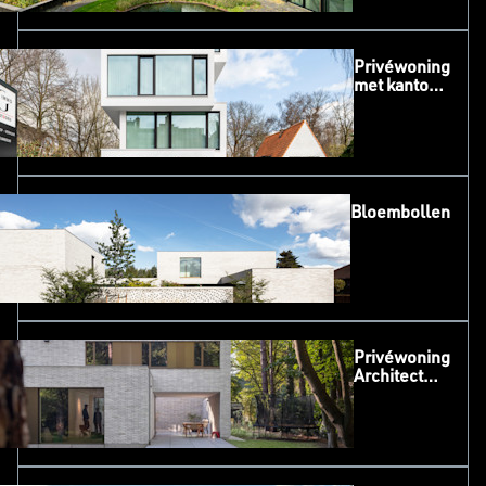
Privéwoning
met kantoor,
Aalst
Bloembollen
Privéwoning
Architect
Eva Koch,
Kalmthout