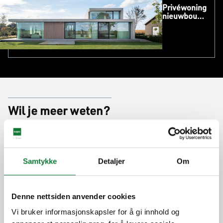
Privéwoning
nieuwbouw,
Meetjesland
Wil je meer weten?
Design
Deur
Huis
Inspiratie
Kleuren
Samtykke
Detaljer
Om
Minimalistisch
Modern
Natuur
nieuwbouw
Denne nettsiden anvender cookies
Ramen
Renovatie
Schuifpui
Villa
Vi bruker informasjonskapsler for å gi innhold og