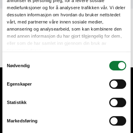
annonser et personlig preg, for å levere sosiale
mediefunksjoner og for å analysere trafikken vår. Vi deler
dessuten informasjon om hvordan du bruker nettstedet
vårt, med partnerne våre innen sosiale medier,
Heb je een project in gedachten?
annonsering og analysearbeid, som kan kombinere den
med annen informasjon du har gjort tilgjengelig for dem,
eller som de har samlet inn gjennom din bruk av
Vraag een offerte aan
tjenestene deres.
Samtykkevalg
Nødvendig
Wij zorgen voor onze klanten
Egenskaper
Statistikk
Markedsføring
Meer dan 70 jaar ervaring
Werkzaam in héél