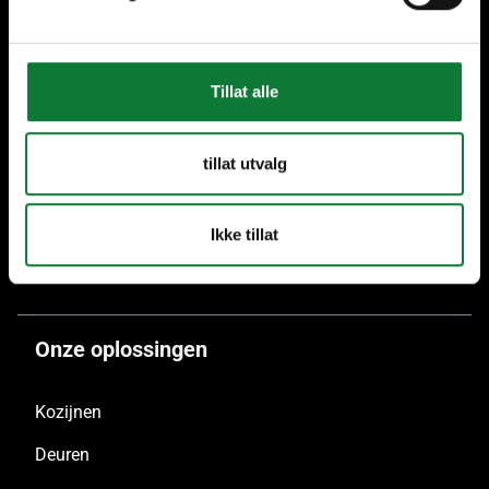
Meer dan 70 jaar ervaring
Werkzaam in héél
Nederland
Tillat alle
tillat utvalg
Enkel duuzaam
aluminium
Ikke tillat
Onze oplossingen
Kozijnen
Deuren