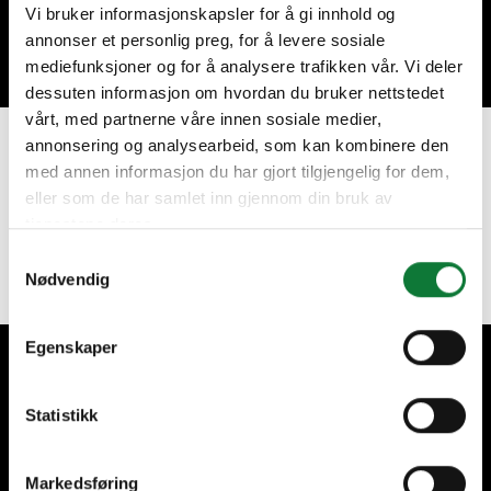
Vi bruker informasjonskapsler for å gi innhold og
annonser et personlig preg, for å levere sosiale
mediefunksjoner og for å analysere trafikken vår. Vi deler
dessuten informasjon om hvordan du bruker nettstedet
vårt, med partnerne våre innen sosiale medier,
annonsering og analysearbeid, som kan kombinere den
Heb je een project in gedachten?
med annen informasjon du har gjort tilgjengelig for dem,
eller som de har samlet inn gjennom din bruk av
tjenestene deres.
Vraag een offerte aan
Samtykkevalg
Nødvendig
Egenskaper
Wij zorgen voor onze klanten
Statistikk
Markedsføring