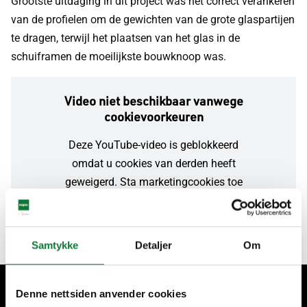
Grootste uitdaging in dit project was het correct verankeren
van de profielen om de gewichten van de grote glaspartijen
te dragen, terwijl het plaatsen van het glas in de
schuiframen de moeilijkste bouwknoop was.
Video niet beschikbaar vanwege
cookievoorkeuren
Deze YouTube-video is geblokkeerd
omdat u cookies van derden heeft
geweigerd. Sta marketingcookies toe
om de video te bekijken.
Toestaan & video afspelen
Samtykke
Detaljer
Om
Gérer les paramètres des cookies
Denne nettsiden anvender cookies
Misschien heeft u ook interesse in