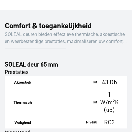
Comfort & toegankelijkheid
SOLEAL deuren bieden effectieve thermische, akoestische
en weerbestendige prestaties, maximaliseren uw comfort,
hebben een positieve invloed op het energieverbruik en
genereren kostenbesparingen.
SOLEAL deur 65 mm
Prestaties
43 Db
Tot
Akoestiek
1
W/m²K
Tot
Thermisch
(ud)
RC3
Niveau
Veiligheid