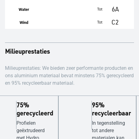
6A
Tot
Water
C2
Tot
Wind
Milieuprestaties
Milieuprestaties: We bieden zeer performante producten en
ons aluminium materiaal bevat minstens 75% gerecycleerd
en 95% recycleerbaar materiaal.
75%
95%
gerecycleerd
recycleerbaar
Profielen
In tegenstelling
geëxtrudeerd
tot andere
met Hydro
materialen kan