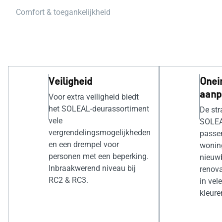
Comfort & toegankelijkheid
Veiligheid
Onei
aanp
Voor extra veiligheid biedt
het SOLEAL-deurassortiment
De str
vele
SOLEA
vergrendelingsmogelijkheden
passen
en een drempel voor
woning
personen met een beperking.
nieuwb
Inbraakwerend niveau bij
renova
RC2 & RC3.
in vel
kleure