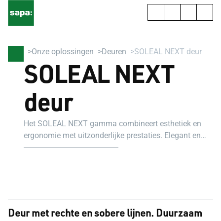
Onze oplossingen
Deuren
SOLEAL NEXT deur
SOLEAL NEXT
deur
Het SOLEAL NEXT gamma combineert esthetiek en
ergonomie met uitzonderlijke prestaties. Elegant en
eigentijds, zowel bij nieuwbouw als bij renovatie.
Deur met rechte en sobere lijnen. Duurzaam