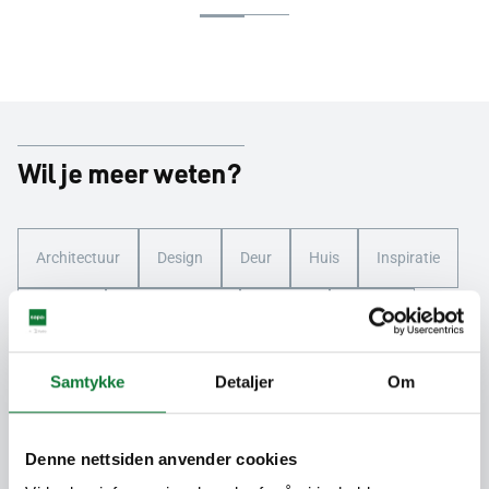
Wil je meer weten?
Architectuur
Design
Deur
Huis
Inspiratie
Kleuren
Minimalistisch
Modern
Natuur
Nieuwbouw
Ramen
Renovatie
Schuifraam
Samtykke
Detaljer
Om
Villa
Denne nettsiden anvender cookies