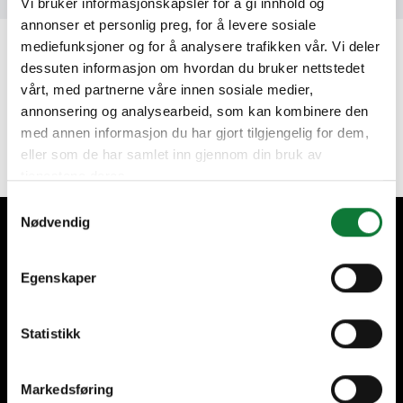
Vi bruker informasjonskapsler for å gi innhold og
annonser et personlig preg, for å levere sosiale
mediefunksjoner og for å analysere trafikken vår. Vi deler
Heb je een project in gedachten?
dessuten informasjon om hvordan du bruker nettstedet
vårt, med partnerne våre innen sosiale medier,
annonsering og analysearbeid, som kan kombinere den
Vraag een offerte aan
med annen informasjon du har gjort tilgjengelig for dem,
eller som de har samlet inn gjennom din bruk av
tjenestene deres.
Samtykkevalg
Nødvendig
Wij zorgen voor onze klanten
Egenskaper
Statistikk
Meer dan 70 jaar ervaring
Enkel duurzaam
Markedsføring
aluminium