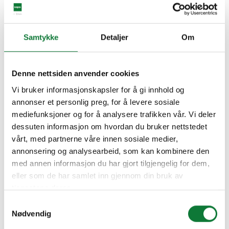
De locatie doet ertoe
Samtykke
Detaljer
Om
Het is in de hoeken en kieren van het profiel waar stof zich
ophoopt. Maar de mate van aandacht die nodig is, hangt
af van de locatie van het raam. In de stad zorgen
Denne nettsiden anvender cookies
uitlaatgassen, vermengd met regenwater, voor vuil. In
Vi bruker informasjonskapsler for å gi innhold og
industrieterreinen zijn er reststoffen. En aan de kust is er
annonser et personlig preg, for å levere sosiale
zoutaanslag, wat vaker onderhoud vereist.
mediefunksjoner og for å analysere trafikken vår. Vi deler
dessuten informasjon om hvordan du bruker nettstedet
Onjuiste producten
vårt, med partnerne våre innen sosiale medier,
annonsering og analysearbeid, som kan kombinere den
Pas op voor agressieve en schurende industriële
med annen informasjon du har gjort tilgjengelig for dem,
reinigingsmiddelen, die de beschermende laag van de
eller som de har samlet inn gjennom din bruk av
profielen kunnen verwijderen. Vermijd ook
tjenestene deres.
reinigingsmiddelen die normaal gesproken voor koper,
Samtykkevalg
zilver of onbewerkt aluminium worden gebruikt.
Nødvendig
Bij twijfel, bel ons!