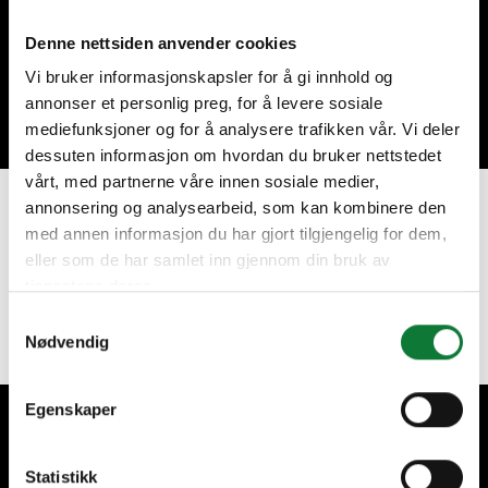
Denne nettsiden anvender cookies
Misschien heeft u ook interesse in
Vi bruker informasjonskapsler for å gi innhold og
annonser et personlig preg, for å levere sosiale
mediefunksjoner og for å analysere trafikken vår. Vi deler
dessuten informasjon om hvordan du bruker nettstedet
vårt, med partnerne våre innen sosiale medier,
annonsering og analysearbeid, som kan kombinere den
Heb je een project in gedachten?
med annen informasjon du har gjort tilgjengelig for dem,
eller som de har samlet inn gjennom din bruk av
tjenestene deres.
Vraag een offerte aan
Samtykkevalg
Nødvendig
Egenskaper
Wij zorgen voor onze klanten
Statistikk