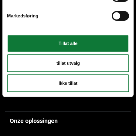
Markedsføring
Meer dan 70 jaar ervaring
Enkel duurzaam
aluminium
Tillat alle
tillat utvalg
Meer dan 40 SAPA
Aluminium Vakmannen in
Ikke tillat
België
Onze oplossingen