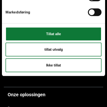
Markedsføring
Meer dan 70 jaar ervaring
Enkel duurzaam
aluminium
Tillat alle
tillat utvalg
Meer dan 40 SAPA
Aluminium Vakmannen in
Ikke tillat
België
Onze oplossingen