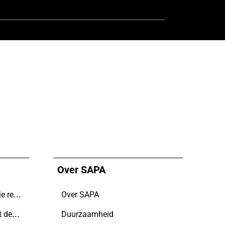
Over SAPA
Hoe een circulaire renovatie realiseren
Over SAPA
5 dingen waar je aan moet denken voordat je een nieuw huis bouwt
Duurzaamheid