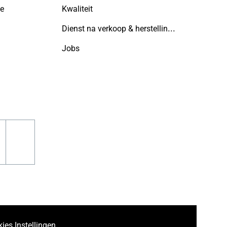
ie
Kwaliteit
Dienst na verkoop & herstellingen
Jobs
n
acebook
pinterest
ies Instellingen