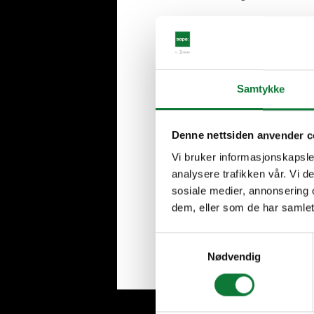
Uw naam, voornaam en adres va
Voornaam
Samtykke
Achternaam
Denne nettsiden anvender c
Vi bruker informasjonskapsler
Postcode
analysere trafikken vår. Vi 
sosiale medier, annonsering 
dem, eller som de har samlet
Volgende stap
Samtykkevalg
Nødvendig