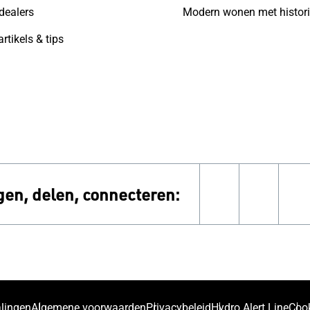
dealers
Modern wonen met histor
rtikels & tips
gen, delen, connecteren:
instagram
linkedi
f
alingen
Algemene voorwaarden
Privacybeleid
Hydro Alert Line
Cook