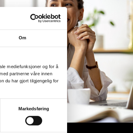
Om
iale mediefunksjoner og for å
 med partnerne våre innen
u har gjort tilgjengelig for
Markedsføring