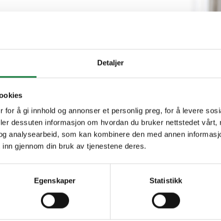
n het project
Detaljer
ookies
 for å gi innhold og annonser et personlig preg, for å levere sos
deler dessuten informasjon om hvordan du bruker nettstedet vårt,
og analysearbeid, som kan kombinere den med annen informasjon d
 inn gjennom din bruk av tjenestene deres.
Egenskaper
Statistikk