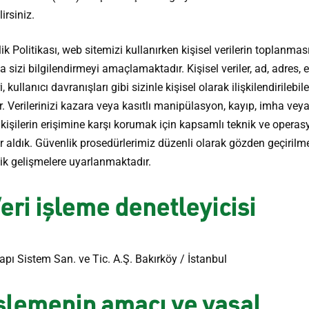
irsiniz.
lik Politikası, web sitemizi kullanırken kişisel verilerin toplanmas
 sizi bilgilendirmeyi amaçlamaktadır. Kişisel veriler, ad, adres, 
i, kullanıcı davranışları gibi sizinle kişisel olarak ilişkilendirilebi
ir. Verilerinizi kazara veya kasıtlı manipülasyon, kayıp, imha vey
 kişilerin erişimine karşı korumak için kapsamlı teknik ve operas
r aldık. Güvenlik prosedürlerimiz düzenli olarak gözden geçirilm
jik gelişmelere uyarlanmaktadır.
Veri işleme denetleyicisi
pı Sistem San. ve Tic. A.Ş. Bakırköy / İstanbul
İşlemenin amacı ve yasal