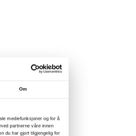
Om
iale mediefunksjoner og for å
 med partnerne våre innen
u har gjort tilgjengelig for