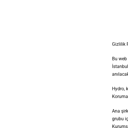
Gizlilik 
Bu web s
İstanbu
anılacak
Hydro, k
Koruma Y
Ana şirk
grubu iç
Kurumsa