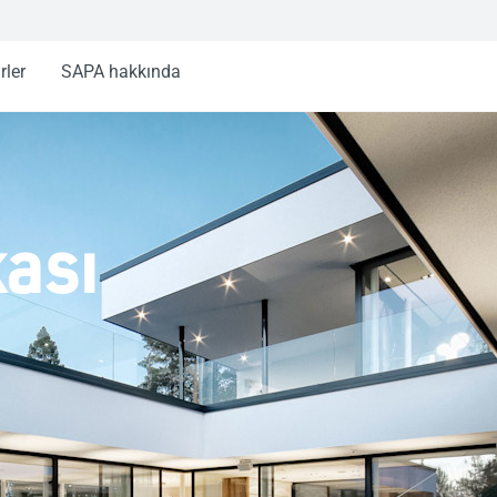
rler
SAPA hakkında
kası