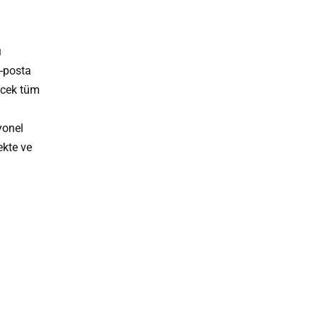
ı
e-posta
lecek tüm
a
yonel
ekte ve