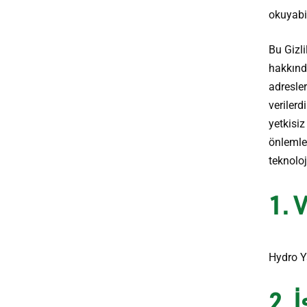
okuyabil
Bu Gizli
hakkında
adresler
verilerd
yetkisiz
önlemle
teknolo
1. 
Hydro Ya
2. 