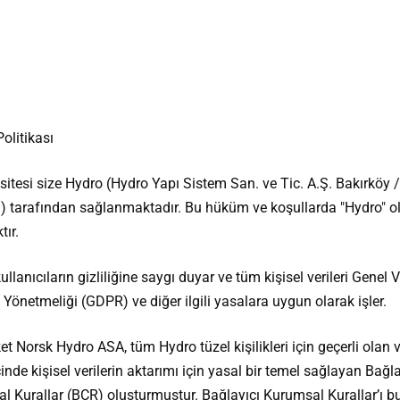
Politikası
itesi size Hydro (Hydro Yapı Sistem San. ve Tic. A.Ş. Bakırköy /
l) tarafından sağlanmaktadır. Bu hüküm ve koşullarda "Hydro" o
tır.
ullanıcıların gizliliğine saygı duyar ve tüm kişisel verileri Genel V
önetmeliği (GDPR) ve diğer ilgili yasalara uygun olarak işler.
et Norsk Hydro ASA, tüm Hydro tüzel kişilikleri için geçerli olan
inde kişisel verilerin aktarımı için yasal bir temel sağlayan Bağla
l Kurallar (BCR) oluşturmuştur. Bağlayıcı Kurumsal Kurallar’ı 