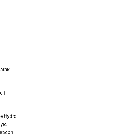
larak
eri
 ve Hydro
yıcı
buradan