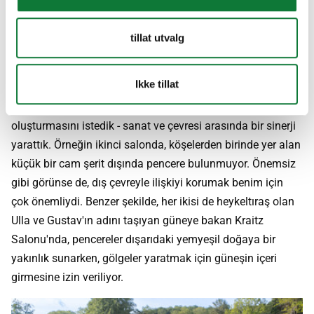
sergileri için mükemmel.
tillat utvalg
Diğer eserleri sergilemek için orada bulunan bir şey
yaratmak nasıl bir şeydi?
Ikke tillat
Odalar sanat için var ama aynı zamanda mekânların da
güzel olmasını ve kendi başlarına bir deneyim
oluşturmasını istedik - sanat ve çevresi arasında bir sinerji
yarattık. Örneğin ikinci salonda, köşelerden birinde yer alan
küçük bir cam şerit dışında pencere bulunmuyor. Önemsiz
gibi görünse de, dış çevreyle ilişkiyi korumak benim için
çok önemliydi. Benzer şekilde, her ikisi de heykeltıraş olan
Ulla ve Gustav'ın adını taşıyan güneye bakan Kraitz
Salonu'nda, pencereler dışarıdaki yemyeşil doğaya bir
yakınlık sunarken, gölgeler yaratmak için güneşin içeri
girmesine izin veriliyor.