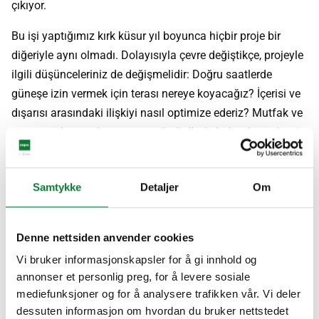
çıkıyor.
Bu işi yaptığımız kırk küsur yıl boyunca hiçbir proje bir
diğeriyle aynı olmadı. Dolayısıyla çevre değiştikçe, projeyle
ilgili düşünceleriniz de değişmelidir: Doğru saatlerde
güneşe izin vermek için terası nereye koyacağız? İçerisi ve
dışarısı arasındaki ilişkiyi nasıl optimize ederiz? Mutfak ve
oturma odasının konumunu göz önünde bulundurarak evi
hangi yöne çevireceğiz? Yani çevreyi okumak - ister bir golf
kulübü ister bir kilise inşa ediyor olun - işin en önemli ve
Samtykke
Detaljer
Om
eğlenceli kısmı bu.
En büyük projelerinizden biri Ravinen. Bize biraz arka
Denne nettsiden anvender cookies
plandan bahsedebilir misiniz? Ravinen söz konusu
olduğunda, süreç aslında benzersizdi. Otuz yıl önce sanatçı
Vi bruker informasjonskapsler for å gi innhold og
annonser et personlig preg, for å levere sosiale
Gustav Kraitz'in Båstad'da bir kültür merkezi inşa etme fikri
mediefunksjoner og for å analysere trafikken vår. Vi deler
vardı. Meslektaşım ve ben proje için bir öneri getirdik -
dessuten informasjon om hvordan du bruker nettstedet
deniz kenarına yerleştirilmiş dairesel bir bina - ancak proje