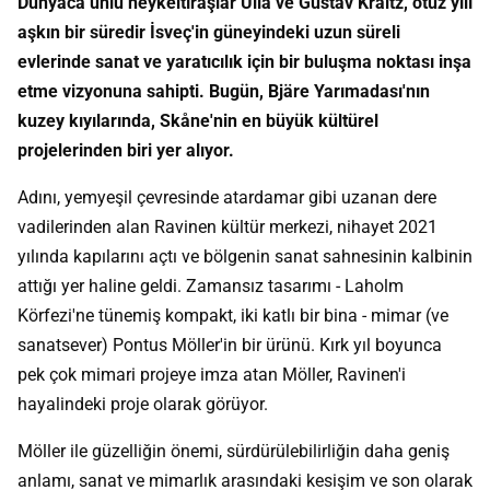
Dünyaca ünlü heykeltıraşlar Ulla ve Gustav Kraitz, otuz yılı
aşkın bir süredir İsveç'in güneyindeki uzun süreli
evlerinde sanat ve yaratıcılık için bir buluşma noktası inşa
etme vizyonuna sahipti. Bugün, Bjäre Yarımadası'nın
kuzey kıyılarında, Skåne'nin en büyük kültürel
projelerinden biri yer alıyor.
Adını, yemyeşil çevresinde atardamar gibi uzanan dere
vadilerinden alan Ravinen kültür merkezi, nihayet 2021
yılında kapılarını açtı ve bölgenin sanat sahnesinin kalbinin
attığı yer haline geldi. Zamansız tasarımı - Laholm
Körfezi'ne tünemiş kompakt, iki katlı bir bina - mimar (ve
sanatsever) Pontus Möller'in bir ürünü. Kırk yıl boyunca
pek çok mimari projeye imza atan Möller, Ravinen'i
hayalindeki proje olarak görüyor.
Möller ile güzelliğin önemi, sürdürülebilirliğin daha geniş
anlamı, sanat ve mimarlık arasındaki kesişim ve son olarak