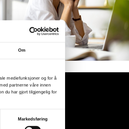
Om
iale mediefunksjoner og for å
 med partnerne våre innen
u har gjort tilgjengelig for
Markedsføring