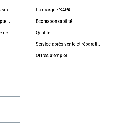
5ème façade : le toit, nouveau terrain de jeu de l'architecture contemporaine
La marque SAPA
5 points à prendre en compte avant de construire une nouvelle maison
Ecoresponsabilité
Maison privée avec espace de bureau, Pajottenland
Qualité
Service après-vente et réparations
Offres d'emploi
n
acebook
pinterest