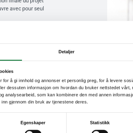
ion finale du projet
uvre avec pour seul
Detaljer
ookies
 for å gi innhold og annonser et personlig preg, for å levere sos
deler dessuten informasjon om hvordan du bruker nettstedet vårt,
A vos côtés pour vos projets
og analysearbeid, som kan kombinere den med annen informasjon d
 inn gjennom din bruk av tjenestene deres.
Egenskaper
Statistikk