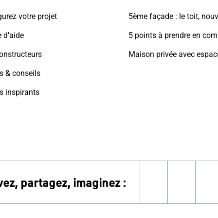
urez votre projet
 d'aide
onstructeurs
s & conseils
s inspirants
vez, partagez, imaginez :
instagram
linkedi
f