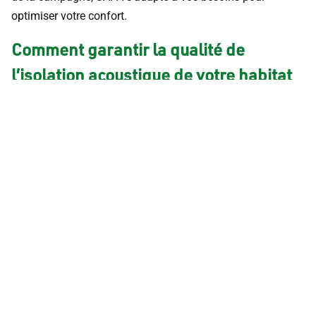
optimiser votre confort.
Comment garantir la qualité de
l’isolation acoustique de votre habitat
?
Menuiseries SAPA : un design unique au service de
la performance
Nos menuiseries en aluminium respectent un équilibre
subtil entre l’esthétique et la technique. Au-delà de leurs
performances en termes d’isolation acoustique, nos
solutions arborent également un design contemporain qui
viendra moderniser votre intérieur. Nous vous proposons
des portes, des fenêtres, des façades ou encore des
vérandas et des baies coulissantes entièrement sur