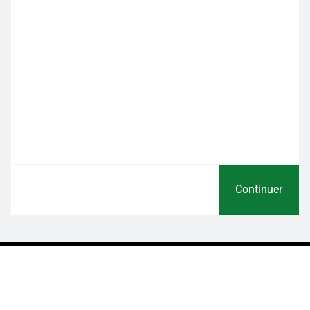
Continuer
A vos côtés pour vos projets