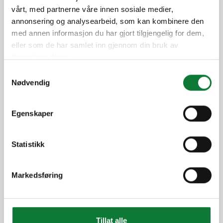
vårt, med partnerne våre innen sosiale medier,
Demander un devis
annonsering og analysearbeid, som kan kombinere den
Faites votre choix pour continuer
med annen informasjon du har gjort tilgjengelig for dem,
eller som de har samlet inn gjennom din bruk av
tjenestene deres.
Je rénove une maison ou un
Samtykkevalg
appartement
Nødvendig
Egenskaper
Je construis une maison
Statistikk
Markedsføring
Tillat alle