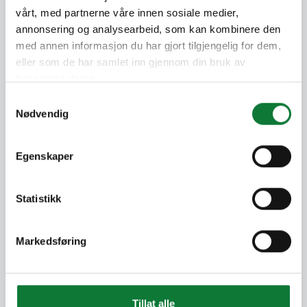
vårt, med partnerne våre innen sosiale medier,
Demander un devis
annonsering og analysearbeid, som kan kombinere den
Faites votre choix pour continuer
med annen informasjon du har gjort tilgjengelig for dem,
eller som de har samlet inn gjennom din bruk av
tjenestene deres.
Je rénove une maison ou un
Samtykkevalg
appartement
Nødvendig
Egenskaper
Je construis une maison
Statistikk
Markedsføring
Tillat alle