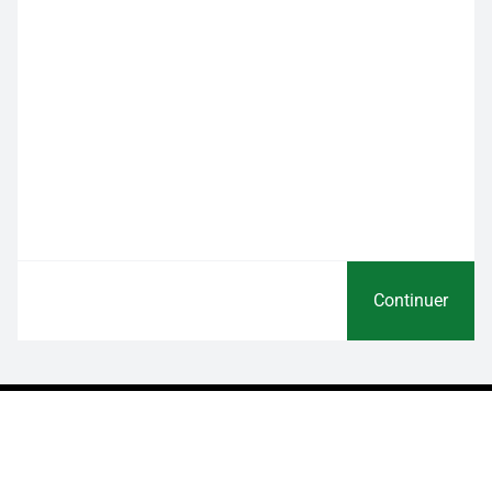
Continuer
A vos côtés pour vos projets