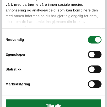
vårt, med partnerne våre innen sosiale medier,
Demander un devis
annonsering og analysearbeid, som kan kombinere den
Faites votre choix pour continuer
med annen informasjon du har gjort tilgjengelig for dem,
eller som de har samlet inn gjennom din bruk av
tjenestene deres.
Je rénove une maison ou un
Samtykkevalg
appartement
Nødvendig
Egenskaper
Je construis une maison
Statistikk
Markedsføring
Tillat alle