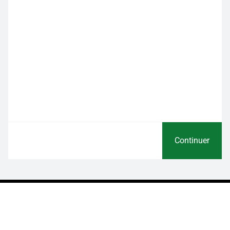
Continuer
A vos côtés pour vos projets