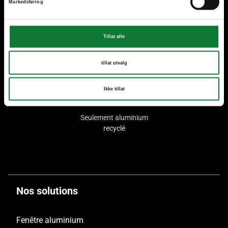
Markedsføring
Tillat alle
Plus de 70 ans
Plus de 40 Hommes de
d'experience
Métiers en Belgique et au
Luxembourg
tillat utvalg
Ikke tillat
Seulement aluminium
recyclé
Nos solutions
Fenêtre aluminium