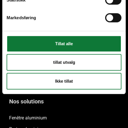
Markedsføring
Plus de 70 ans
Plus de 40 Hommes de
d'experience
Métiers en Belgique et au
Luxembourg
Tillat alle
Seulement aluminium
tillat utvalg
recyclé
Ikke tillat
Nos solutions
Fenêtre aluminium