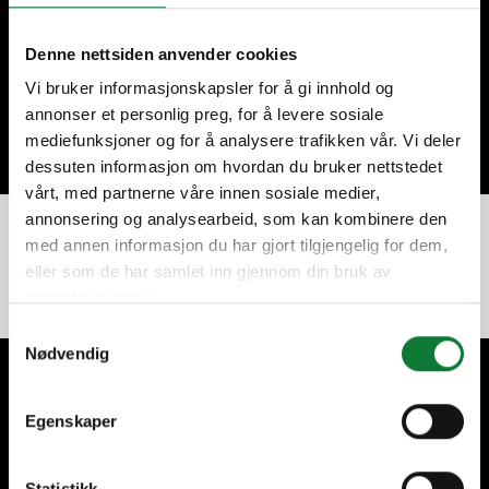
Code postal
Denne nettsiden anvender cookies
Vi bruker informasjonskapsler for å gi innhold og
Continuer
annonser et personlig preg, for å levere sosiale
mediefunksjoner og for å analysere trafikken vår. Vi deler
dessuten informasjon om hvordan du bruker nettstedet
vårt, med partnerne våre innen sosiale medier,
annonsering og analysearbeid, som kan kombinere den
med annen informasjon du har gjort tilgjengelig for dem,
eller som de har samlet inn gjennom din bruk av
tjenestene deres.
Samtykkevalg
Nødvendig
A vos côtés pour vos projets
Egenskaper
Statistikk