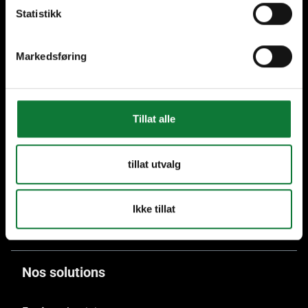
Statistikk
Markedsføring
Plus de 70 ans
Plus de 40 Hommes de
d'experience
Métiers en Belgique et au
Luxembourg
Tillat alle
tillat utvalg
Seulement aluminium
recyclé
Ikke tillat
Nos solutions