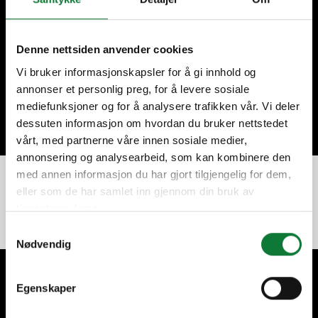
Code postal
Denne nettsiden anvender cookies
Vi bruker informasjonskapsler for å gi innhold og
annonser et personlig preg, for å levere sosiale
Continuer
mediefunksjoner og for å analysere trafikken vår. Vi deler
dessuten informasjon om hvordan du bruker nettstedet
vårt, med partnerne våre innen sosiale medier,
annonsering og analysearbeid, som kan kombinere den
med annen informasjon du har gjort tilgjengelig for dem,
eller som de har samlet inn gjennom din bruk av
tjenestene deres.
Samtykkevalg
Nødvendig
A vos côtés pour vos projets
Egenskaper