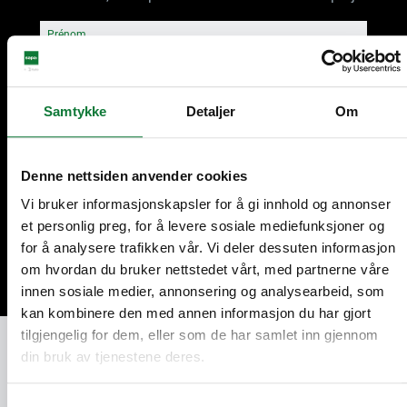
Prénom
Nom
Samtykke
Detaljer
Om
Code postal
Denne nettsiden anvender cookies
Vi bruker informasjonskapsler for å gi innhold og annonser
et personlig preg, for å levere sosiale mediefunksjoner og
Continuer
for å analysere trafikken vår. Vi deler dessuten informasjon
om hvordan du bruker nettstedet vårt, med partnerne våre
innen sosiale medier, annonsering og analysearbeid, som
kan kombinere den med annen informasjon du har gjort
tilgjengelig for dem, eller som de har samlet inn gjennom
din bruk av tjenestene deres.
Du conseil à la pose, votre Homme de
métier SAPA vous accompagne
Samtykkevalg