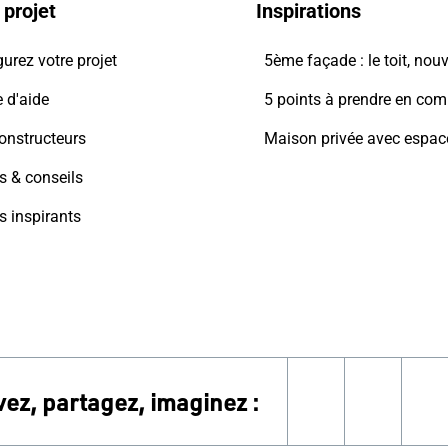
 projet
Inspirations
urez votre projet
 d'aide
onstructeurs
s & conseils
s inspirants
vez, partagez, imaginez :
instagram
linkedi
f