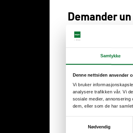
Demander un 
Demander un devis en 2 mi
Votre nom, votre prénom et l'ad
Samtykke
Prénom
Denne nettsiden anvender c
Nom
Vi bruker informasjonskapsler
analysere trafikken vår. Vi 
sosiale medier, annonsering 
Code postal
dem, eller som de har samlet
Samtykkevalg
Nødvendig
Continuer