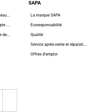
SAPA
5ème façade : le toit, nouveau terrain de jeu de l'architecture contemporaine
La marque SAPA
5 points à prendre en compte avant de construire une nouvelle maison
Ecoresponsabilité
Maison privée avec espace de bureau, Pajottenland
Qualité
Service après-vente et réparations
Offres d'emploi
n
acebook
pinterest