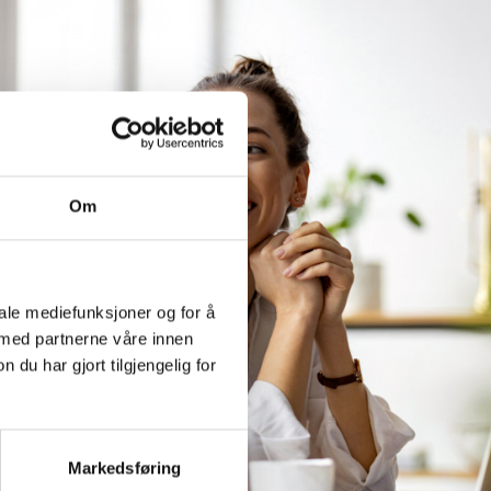
Om
iale mediefunksjoner og for å
 med partnerne våre innen
u har gjort tilgjengelig for
Markedsføring