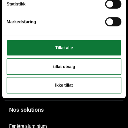
Statistikk
Markedsføring
Plus de 70 ans
Plus de 40 Hommes de
d'experience
Métiers en Belgique et au
Luxembourg
Tillat alle
tillat utvalg
Seulement aluminium
recyclé
Ikke tillat
Nos solutions
Fenêtre aluminium