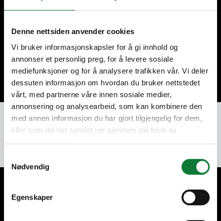
Code postal
Denne nettsiden anvender cookies
Vi bruker informasjonskapsler for å gi innhold og
annonser et personlig preg, for å levere sosiale
Continuer
mediefunksjoner og for å analysere trafikken vår. Vi deler
dessuten informasjon om hvordan du bruker nettstedet
vårt, med partnerne våre innen sosiale medier,
annonsering og analysearbeid, som kan kombinere den
med annen informasjon du har gjort tilgjengelig for dem,
eller som de har samlet inn gjennom din bruk av
tjenestene deres.
Samtykkevalg
Nødvendig
A vos côtés pour vos projets
Egenskaper